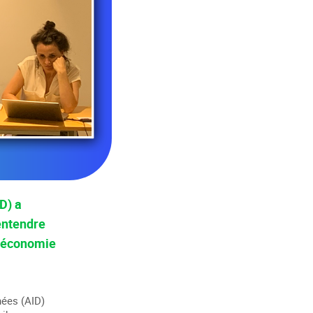
D) a
entendre
, économie
nées (AID)