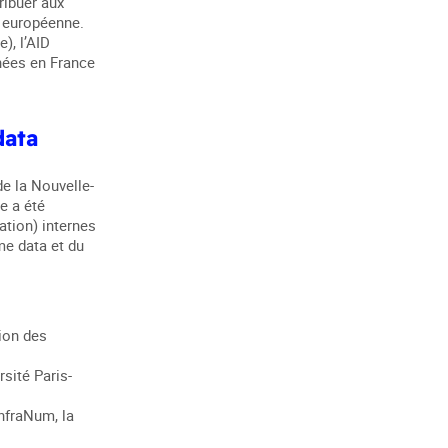
ribuer aux
n européenne.
), l’AID
nnées en France
data
de la Nouvelle-
e a été
tion) internes
me data et du
tion des
sité Paris-
InfraNum, la