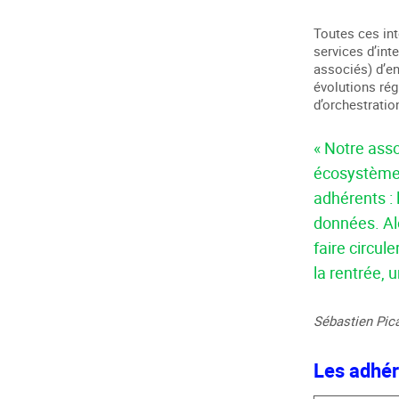
Toutes ces in
services d’int
associés) d’en
évolutions rég
d’orchestration
« Notre asso
écosystème 
adhérents : 
données. Al
faire circul
la rentrée, 
Sébastien Pica
Les adhér