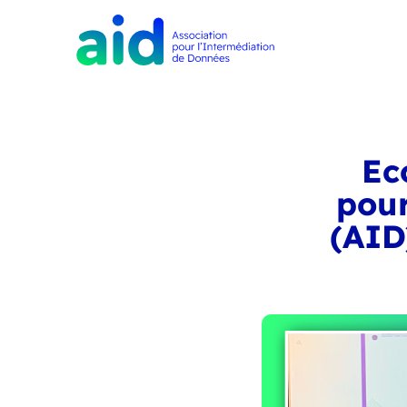
Ec
pour
(AID