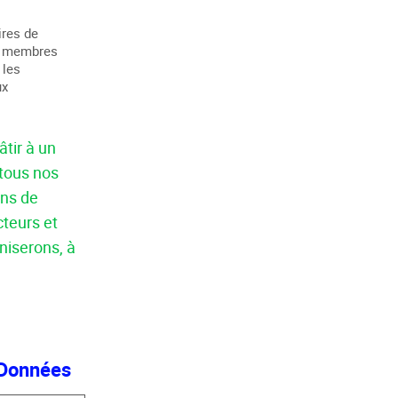
ires de
ou membres
 les
ux
tir à un
tous nos
ons de
teurs et
niserons, à
e Données