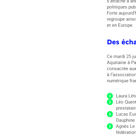
s’attache à an
politiques pub
Forte aujourd’
regroupe ainsi
et en Europe.
Des écha
Ce mardi 25 ju
Aquitaine à Pa
consacrée aux
à l’associatio
numérique fra
Laura Lét
Léo Quenti
prestatai
Lucas Eust
Dauphine
Agnès Le 
fédératio