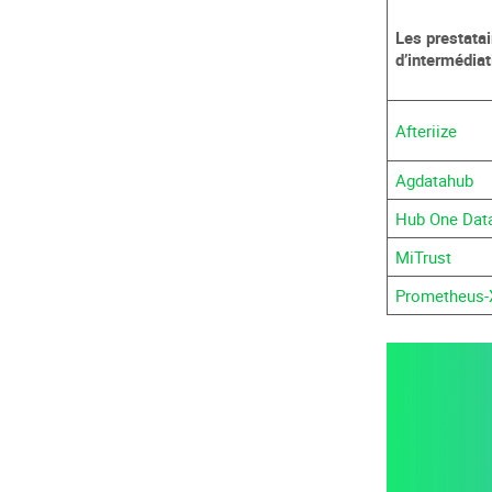
Les prestata
d’intermédia
Afteriize
Agdatahub
Hub One Dat
MiTrust
Prometheus-