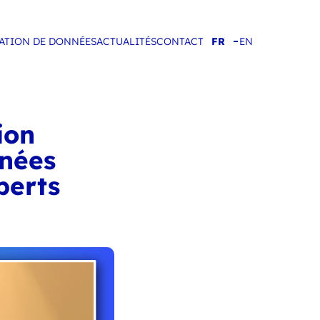
IATION DE DONNÉES
ACTUALITÉS
CONTACT
FR
EN
ion
nnées
perts