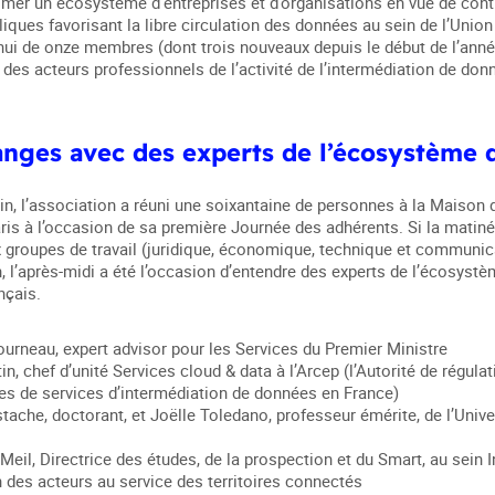
imer un écosystème d’entreprises et d’organisations en vue de cont
liques favorisant la libre circulation des données au sein de l’Unio
hui de onze membres (dont trois nouveaux depuis le début de l’année
 des acteurs professionnels de l’activité de l’intermédiation de do
nges avec des experts de l’écosystème 
in, l’association a réuni une soixantaine de personnes à la Maison 
ris à l’occasion de sa première Journée des adhérents. Si la matiné
 groupes de travail (juridique, économique, technique et communica
n, l’après-midi a été l’occasion d’entendre des experts de l’écosystè
nçais.
ourneau, expert advisor pour les Services du Premier Ministre
n, chef d’unité Services cloud & data à l’Arcep (l’Autorité de régula
res de services d’intermédiation de données en France)
ache, doctorant, et Joëlle Toledano, professeur émérite, de l’Univer
Meil, Directrice des études, de la prospection et du Smart, au sein 
n des acteurs au service des territoires connectés