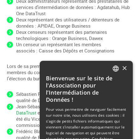
Deux administrateurs représentant des prestataires de
services d’intermédiation de données : Agdatahub, Hub
One DataTrust
Deux représentant des utilisateurs / détenteurs de
données : APIDAE, Orange Business
Deux censeurs représentant des partenaires
technologiques : Orange Business, Dawex
Un censeur un représentant les membres
associés : Caisse des Dépôts et Consignations
×
Lors de sa première réunion, le 28 novembre 2023, les
membres du conseil d’administration d’AID ont procédé à
Bienvenue sur le site de
l’élection du bureau :
FRENCH
l'Association pour
ENGLISH
l’Intermédiation de
Sébastien Picardat, représentant
Agdatahub
en sa
Données !
qualité de Directeur général a été élu Président d’AID
Jean-Sébastien Mackiewicz, représentant
Hub One
Pour vous permettre de naviguer facilement
DataTrust
en sa qualité de Directeur général exécutif, a
sur notre site, nous utilisons des cookies : il
été élu Vice-Président d’AID et Président de la
s’agit de petits fichiers informatiques qui
commission des usages numériques
viennent s’installer automatiquement sur le
Frédéric Blavoux, représentant
Apidae Tourisme
en sa
logiciel de navigation et qui peuvent être
qualité de Président Directeur général, a été élu
récupérés par nos soins. Ces fichiers