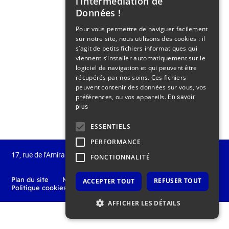
l’Intermédiation de
Données !
Pour vous permettre de naviguer facilement
sur notre site, nous utilisons des cookies : il
s’agit de petits fichiers informatiques qui
viennent s’installer automatiquement sur le
logiciel de navigation et qui peuvent être
récupérés par nos soins. Ces fichiers
peuvent contenir des données sur vous, vos
préférences, ou vos appareils.
En savoir
plus
ESSENTIELS
PERFORMANCE
17, rue de l’Amiral Hamelin
75 116 Paris
France
FONCTIONNALITÉ
Plan du site
Mentions légales
Politique de confidentialité
REFUSER TOUT
ACCEPTER TOUT
Politique cookies
Nous contacter
AFFICHER LES DÉTAILS