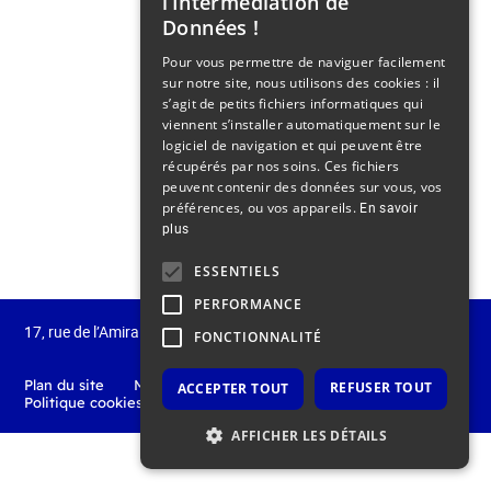
l’Intermédiation de
Données !
Pour vous permettre de naviguer facilement
sur notre site, nous utilisons des cookies : il
s’agit de petits fichiers informatiques qui
viennent s’installer automatiquement sur le
logiciel de navigation et qui peuvent être
récupérés par nos soins. Ces fichiers
peuvent contenir des données sur vous, vos
préférences, ou vos appareils.
En savoir
plus
ESSENTIELS
PERFORMANCE
17, rue de l’Amiral Hamelin
75 116 Paris
France
FONCTIONNALITÉ
Plan du site
Mentions légales
Politique de confidentialité
REFUSER TOUT
ACCEPTER TOUT
Politique cookies
Nous contacter
AFFICHER LES DÉTAILS