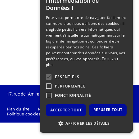
l’Intermédiation de
Données !
Pour vous permettre de naviguer facilement
sur notre site, nous utilisons des cookies : il
s’agit de petits fichiers informatiques qui
viennent s’installer automatiquement sur le
logiciel de navigation et qui peuvent être
récupérés par nos soins. Ces fichiers
peuvent contenir des données sur vous, vos
préférences, ou vos appareils.
En savoir
plus
ESSENTIELS
PERFORMANCE
17, rue de l’Amiral Hamelin
75 116 Paris
France
FONCTIONNALITÉ
Plan du site
Mentions légales
Politique de confidentialité
REFUSER TOUT
ACCEPTER TOUT
Politique cookies
Nous contacter
AFFICHER LES DÉTAILS